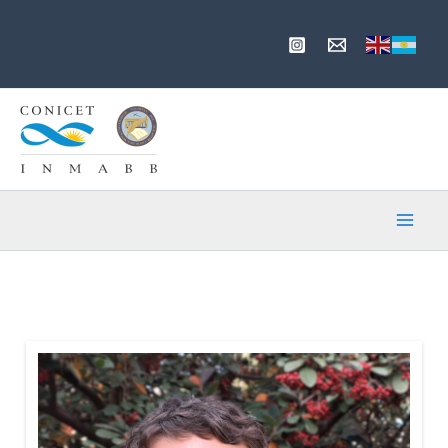
Ir
al
contenido