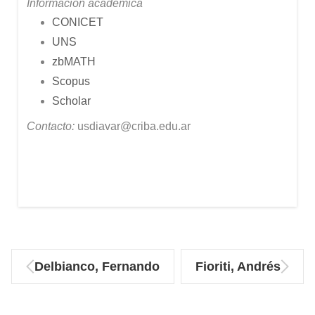
Información académica
CONICET
UNS
zbMATH
Scopus
Scholar
Contacto:
usdiavar@criba.edu.ar
Delbianco, Fernando
Fioriti, Andrés