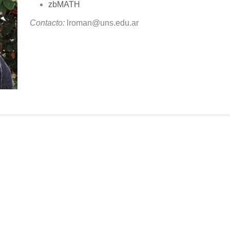
zbMATH
Contacto:
lroman@uns.edu.ar